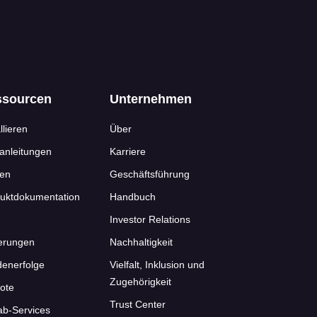
ssourcen
Unternehmen
llieren
Über
anleitungen
Karriere
nen
Geschäftsführung
uktdokumentation
Handbuch
Investor Relations
erungen
Nachhaltigkeit
enerfolge
Vielfalt, Inklusion und
Zugehörigkeit
ote
Trust Center
ab-Services