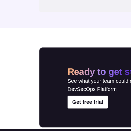
Ready to get s
See what your team could d
DevSecOps Platform
Get free trial