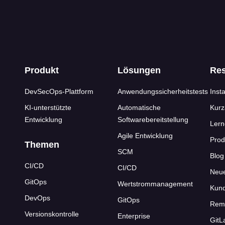
s
Produkt
Lösungen
Re
DevSecOps-Plattform
Anwendungssicherheitstests
Insta
KI-unterstützte
Automatische
Kurz
Entwicklung
Softwarebereitstellung
Ler
Agile Entwicklung
Prod
Themen
SCM
Blog
CI/CD
CI/CD
Neu
GitOps
Wertstrommanagement
Kund
DevOps
GitOps
Rem
Versionskontrolle
Enterprise
GitL