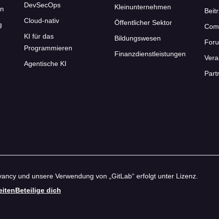
DevSecOps
Kleinunternehmen
en
Beit
Cloud-nativ
Öffentlicher Sektor
g
Com
KI für das
Bildungswesen
For
Programmieren
Finanzdienstleistungen
Vera
Agentische KI
Part
ancy und unsere Verwendung von „GitLab“ erfolgt unter Lizenz.
eiten
Beteilige dich