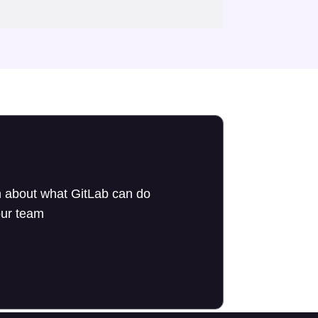
 about what GitLab can do
our team
to an expert