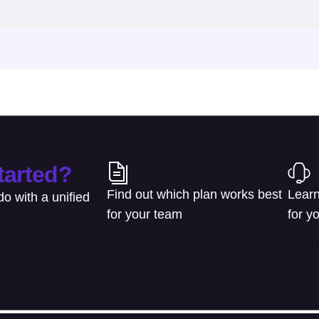
tarted?
Find out which plan works best
Learn
o with a unified
for your team
for y
Learn about pricing
Talk 