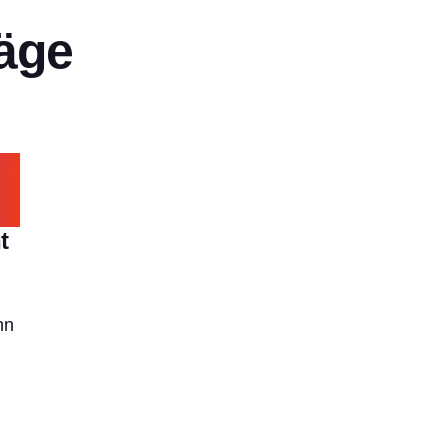
äge
t
nn