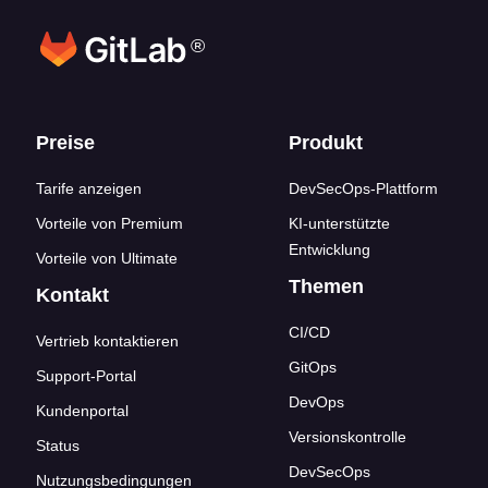
®
Footer-Links
Preise
Produkt
Tarife anzeigen
DevSecOps-Plattform
Vorteile von Premium
KI-unterstützte
Entwicklung
Vorteile von Ultimate
Themen
Kontakt
CI/CD
Vertrieb kontaktieren
GitOps
Support-Portal
DevOps
Kundenportal
Versionskontrolle
Status
DevSecOps
Nutzungsbedingungen