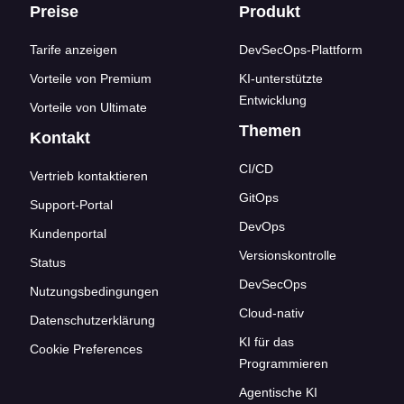
Footer-Links
Preise
Produkt
Tarife anzeigen
DevSecOps-Plattform
Vorteile von Premium
KI-unterstützte
Entwicklung
Vorteile von Ultimate
Themen
Kontakt
CI/CD
Vertrieb kontaktieren
GitOps
Support-Portal
DevOps
Kundenportal
Versionskontrolle
Status
DevSecOps
Nutzungsbedingungen
Cloud-nativ
Datenschutzerklärung
KI für das
Cookie Preferences
Programmieren
Agentische KI