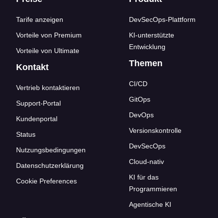
Footer-Links
Tarife anzeigen
DevSecOps-Plattform
Vorteile von Premium
KI-unterstützte
Entwicklung
Vorteile von Ultimate
Themen
Kontakt
CI/CD
Vertrieb kontaktieren
GitOps
Support-Portal
DevOps
Kundenportal
Versionskontrolle
Status
DevSecOps
Nutzungsbedingungen
Cloud-nativ
Datenschutzerklärung
KI für das
Cookie Preferences
Programmieren
Agentische KI