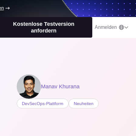
en
Kostenlose Testversion
Anmelden
anfordern
Manav Khurana
DevSecOps-Plattform
Neuheiten