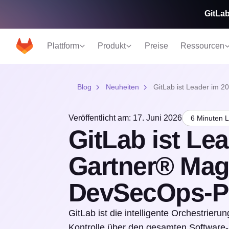
GitLab
Plattform
Produkt
Preise
Ressourcen
Blog
Neuheiten
GitLab ist Leader im 
Veröffentlicht am: 17. Juni 2026
6 Minuten L
GitLab ist Le
Gartner® Mag
DevSecOps-Pl
GitLab ist die intelligente Orchestrie
Kontrolle über den gesamten Software