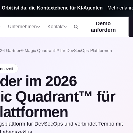
Mehr erfahr
 Orbit ist da: die Kontextebene für KI-Agenten
Demo
Unternehmen
Kontakt
anfordern
2026 Gartner® Magic Quadrant™ für DevSecOps-Plattformen
esezeit
ader im 2026
ic Quadrant™ für
attformen
rungsplattform für DevSecOps und verbindet Tempo mit
-Lebenszyklus.