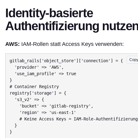
Identity-basierte
Authentifizierung nutze
AWS:
IAM-Rollen statt Access Keys verwenden:
Cop
gitlab_rails['object_store']['connection'] = {

  'provider' => 'AWS',

  'use_iam_profile' => true

}

# Container Registry

registry['storage'] = {

  's3_v2' => {

    'bucket' => 'gitlab-registry',

    'region' => 'us-east-1'

    # Keine Access Keys = IAM-Role-Authentifizierung

  }
