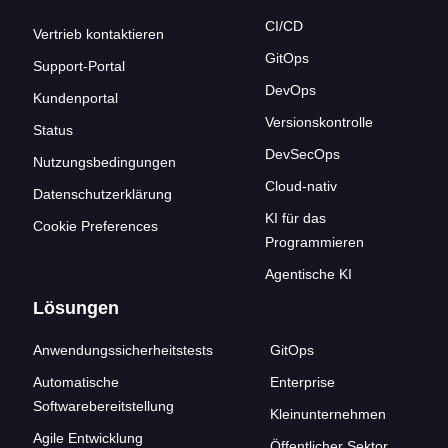
CI/CD
Vertrieb kontaktieren
GitOps
Support-Portal
DevOps
Kundenportal
Versionskontrolle
Status
DevSecOps
Nutzungsbedingungen
Cloud-nativ
Datenschutzerklärung
KI für das
Cookie Preferences
Programmieren
Agentische KI
Lösungen
Anwendungssicherheitstests
GitOps
Automatische
Enterprise
Softwarebereitstellung
Kleinunternehmen
Agile Entwicklung
Öffentlicher Sektor