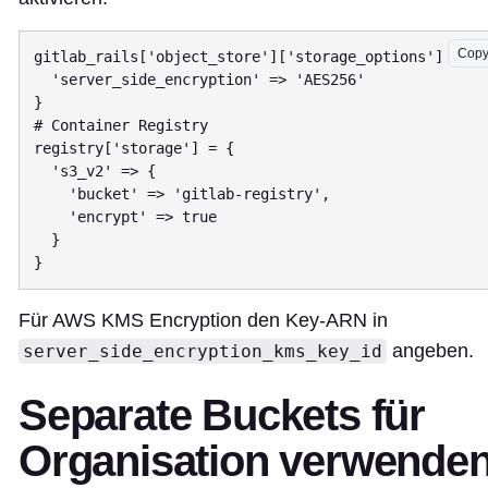
Cop
gitlab_rails['object_store']['storage_options'] = {

  'server_side_encryption' => 'AES256'

}

# Container Registry

registry['storage'] = {

  's3_v2' => {

    'bucket' => 'gitlab-registry',

    'encrypt' => true

  }

Für AWS KMS Encryption den Key-ARN in
angeben.
server_side_encryption_kms_key_id
Separate Buckets für
Organisation verwende