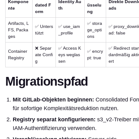
Kompone
Identity Au
Direkte Downl
dated F
üsselu
nte
th
ads
orm
ng
Artifacts, L
✅ stora
✅ Unters
✅ use_iam
✅ proxy_downl
FS, Packa
ge_opti
tützt
_profile
ad: false
ges
ons
❌ Separ
✅ Access K
✅ Redirect sta
Container
✅ encry
ate Confi
eys weglas
dardmäßig akti
Registry
pt: true
g
sen
ert
Migrationspfad
Mit GitLab-Objekten beginnen:
Consolidated Fo
für sofortige Komplexitätsreduktion nutzen.
Registry separat konfigurieren:
s3_v2-Treiber mi
IAM-Authentifizierung verwenden.