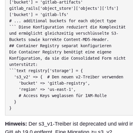
['bucket'] = 'gitlab-artifacts'

gitlab_rails['object_store']['objects']['lfs']
['bucket'] = 'gitlab-lfs'

# ... additional buckets for each object type

``` Diese Konfiguration reduziert die Komplexität 
und ermöglicht gleichzeitig verschlüsselte S3-
Buckets sowie korrekte Content-MD5-Header.

## Container Registry separat konfigurieren

Die Container Registry benötigt eine eigene 
Konfiguration, da sie die Consolidated Form nicht 
unterstützt:

```text registry['storage'] = {

  's3_v2' => {  # Den neuen v2-Treiber verwenden

    'bucket' => 'gitlab-registry',

    'region' => 'us-east-1',

    # Access Keys weglassen für IAM-Rolle

  }

Hinweis:
Der s3_v1-Treiber ist deprecated und wird i
GitLab 19.0 entfernt. Eine Migration zu s3_v2