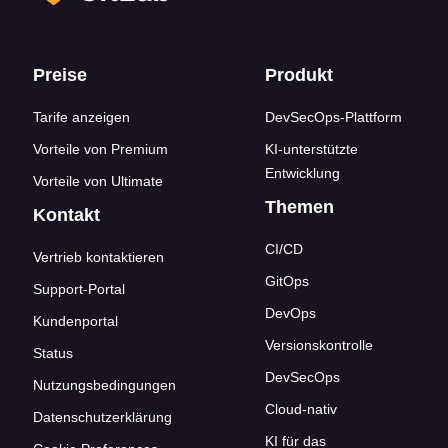
Footer-Links
Preise
Produkt
Tarife anzeigen
DevSecOps-Plattform
Vorteile von Premium
KI-unterstützte
Entwicklung
Vorteile von Ultimate
Themen
Kontakt
CI/CD
Vertrieb kontaktieren
GitOps
Support-Portal
DevOps
Kundenportal
Versionskontrolle
Status
DevSecOps
Nutzungsbedingungen
Cloud-nativ
Datenschutzerklärung
KI für das