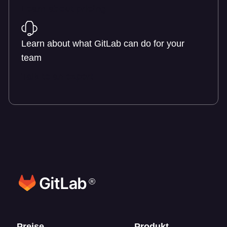
Learn about pricing
Learn about what GitLab can do for your
team
Talk to an expert
®
Preise
Produkt