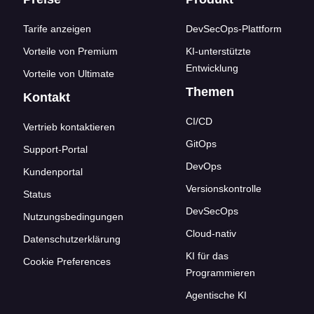
Footer-Links
Tarife anzeigen
DevSecOps-Plattform
Vorteile von Premium
KI-unterstützte
Entwicklung
Vorteile von Ultimate
Themen
Kontakt
CI/CD
Vertrieb kontaktieren
GitOps
Support-Portal
DevOps
Kundenportal
Versionskontrolle
Status
DevSecOps
Nutzungsbedingungen
Cloud-nativ
Datenschutzerklärung
KI für das
Cookie Preferences
Programmieren
Agentische KI