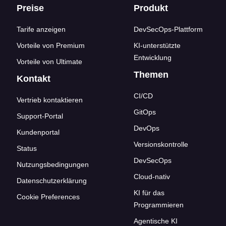
Footer-Links
Preise
Produkt
Tarife anzeigen
DevSecOps-Plattform
Vorteile von Premium
KI-unterstützte
Entwicklung
Vorteile von Ultimate
Themen
Kontakt
CI/CD
Vertrieb kontaktieren
GitOps
Support-Portal
DevOps
Kundenportal
Versionskontrolle
Status
DevSecOps
Nutzungsbedingungen
Cloud-nativ
Datenschutzerklärung
KI für das
Cookie Preferences
Programmieren
Agentische KI