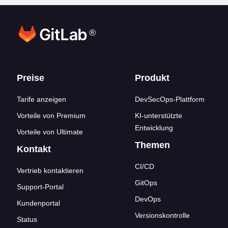
®
Footer-Links
Preise
Produkt
Tarife anzeigen
DevSecOps-Plattform
Vorteile von Premium
KI-unterstützte
Entwicklung
Vorteile von Ultimate
Themen
Kontakt
CI/CD
Vertrieb kontaktieren
GitOps
Support-Portal
DevOps
Kundenportal
Versionskontrolle
Status