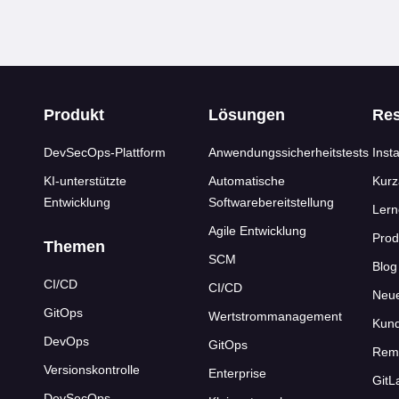
s
Produkt
Lösungen
Re
DevSecOps-Plattform
Anwendungssicherheitstests
Insta
KI-unterstützte
Automatische
Kurz
Entwicklung
Softwarebereitstellung
Ler
Agile Entwicklung
Prod
Themen
SCM
Blog
CI/CD
CI/CD
Neu
GitOps
Wertstrommanagement
Kund
DevOps
GitOps
Rem
Versionskontrolle
Enterprise
GitL
DevSecOps