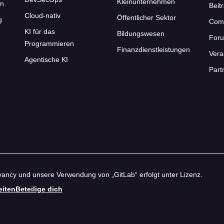
Kleinunternehmen
en
Beit
Cloud-nativ
Öffentlicher Sektor
g
Com
KI für das
Bildungswesen
For
Programmieren
Finanzdienstleistungen
Vera
Agentische KI
Part
ancy und unsere Verwendung von „GitLab“ erfolgt unter Lizenz.
eiten
Beteilige dich