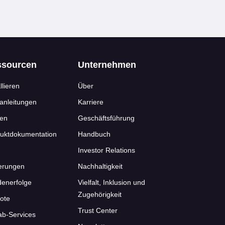
ssourcen
Unternehmen
llieren
Über
anleitungen
Karriere
nen
Geschäftsführung
uktdokumentation
Handbuch
Investor Relations
erungen
Nachhaltigkeit
enerfolge
Vielfalt, Inklusion und
Zugehörigkeit
ote
Trust Center
ab-Services