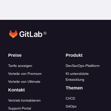
®
Footer-Links
Preise
Produkt
Tarife anzeigen
DevSecOps-Plattform
Vorteile von Premium
KI-unterstützte
Entwicklung
Vorteile von Ultimate
Themen
Kontakt
CI/CD
Vertrieb kontaktieren
GitOps
Support-Portal