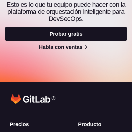
Esto es lo que tu equipo puede hacer con la
plataforma de orquestación inteligente para
DevSecOps.
Probar gratis
Habla con ventas
®
Enlaces del pie de página
Precios
Producto