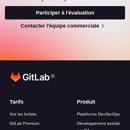
Participer à l'évaluation
Contacter l'équipe commerciale
®
Liens en bas de page
Tarifs
Produit
Voir les forfaits
Plateforme DevSecOps
GitLab Premium
Développement assisté