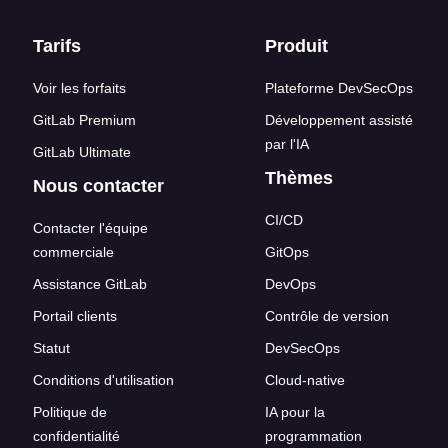
Liens en bas de page
Tarifs
Produit
Voir les forfaits
Plateforme DevSecOps
GitLab Premium
Développement assisté
par l'IA
GitLab Ultimate
Thèmes
Nous contacter
CI/CD
Contacter l'équipe
commerciale
GitOps
Assistance GitLab
DevOps
Portail clients
Contrôle de version
Statut
DevSecOps
Conditions d'utilisation
Cloud-native
Politique de
IA pour la
confidentialité
programmation