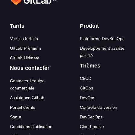
Liens en bas de page
Tarifs
Produit
Voir les forfaits
Plateforme DevSecOps
GitLab Premium
Développement assisté
par l'IA
GitLab Ultimate
Thèmes
Nous contacter
CI/CD
Contacter l'équipe
commerciale
GitOps
Assistance GitLab
DevOps
Portail clients
Contrôle de version
Statut
DevSecOps
Conditions d'utilisation
Cloud-native