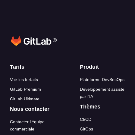
®
Liens en bas de page
Tarifs
Produit
Voir les forfaits
Plateforme DevSecOps
GitLab Premium
Développement assisté
par l'IA
GitLab Ultimate
Thèmes
Nous contacter
CI/CD
Contacter l'équipe
commerciale
GitOps