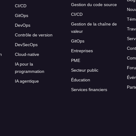
Gestion du code source
CI/CD
Nou
CI/CD
GitOps
Témo
Gestion de la chaîne de
DevOps
Trav
valeur
Contrôle de version
Serv
GitOps
DevSecOps
Cont
Entreprises
on
Cloud-native
Com
PME
IA pour la
For
Secteur public
programmation
Évé
Éducation
IA agentique
Part
Services financiers