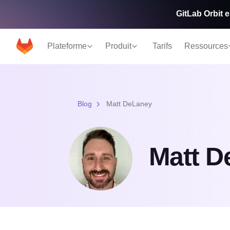
GitLab Orbit e
Plateforme
Produit
Tarifs
Ressources
Blog
Matt DeLaney
Matt D