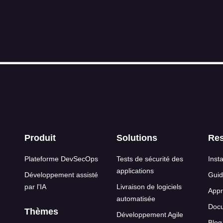
Learn about pricing
Talk 
s de page
Produit
Solutions
Re
Plateforme DevSecOps
Tests de sécurité des
Insta
applications
Développement assisté
Guid
par l'IA
Livraison de logiciels
Appr
automatisée
Docu
Thèmes
Développement Agile
Blog