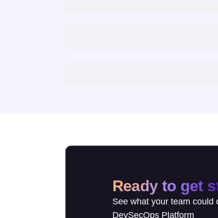
Ready to get s
See what your team could d
DevSecOps Platform