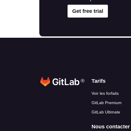
Get free trial
®
Liens en ba
Tarifs
Voir les forfaits
GitLab Premium
GitLab Ultimate
Nous contacter