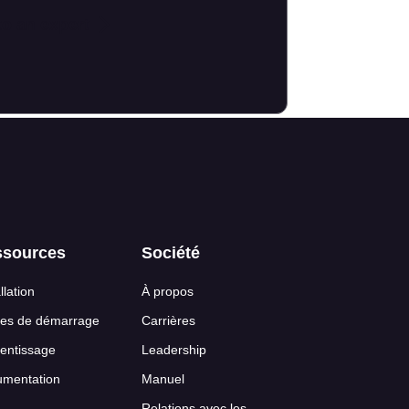
to an expert
ssources
Société
llation
À propos
es de démarrage
Carrières
entissage
Leadership
mentation
Manuel
Relations avec les