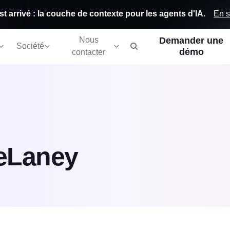
En s
st arrivé : la couche de contexte pour les agents d'IA.
Nous
Demander une
Société
démo
contacter
eLaney