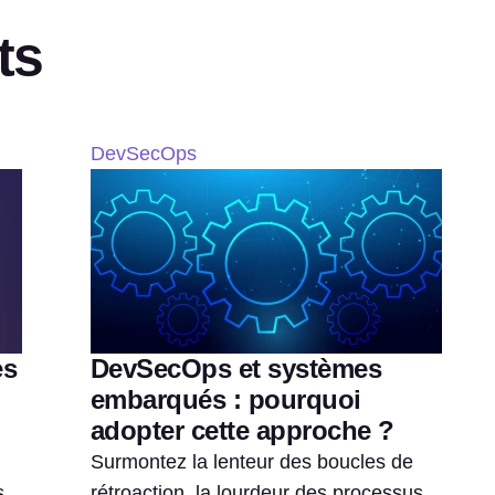
ts
DevSecOps
es
DevSecOps et systèmes
embarqués : pourquoi
adopter cette approche ?
Surmontez la lenteur des boucles de
s
rétroaction, la lourdeur des processus