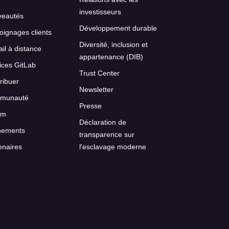
investisseurs
veautés
Développement durable
ignages clients
Diversité, inclusion et
ail à distance
appartenance (DIB)
ices GitLab
Trust Center
ribuer
Newsletter
munauté
Presse
um
Déclaration de
nements
transparence sur
enaires
l'esclavage moderne