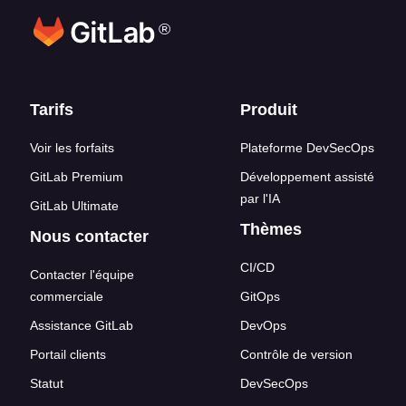
®
Liens en bas de page
Tarifs
Produit
Voir les forfaits
Plateforme DevSecOps
GitLab Premium
Développement assisté
par l'IA
GitLab Ultimate
Thèmes
Nous contacter
CI/CD
Contacter l'équipe
commerciale
GitOps
Assistance GitLab
DevOps
Portail clients
Contrôle de version
Statut
DevSecOps