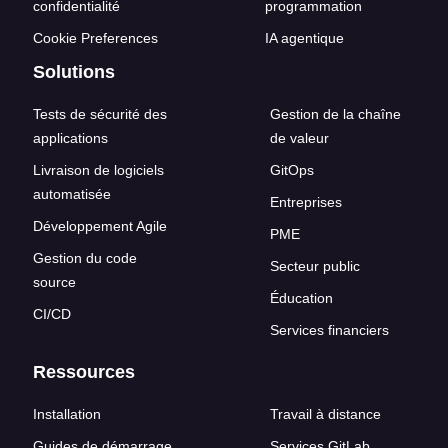
confidentialité
programmation
Cookie Preferences
IA agentique
Solutions
Tests de sécurité des
Gestion de la chaîne
applications
de valeur
Livraison de logiciels
GitOps
automatisée
Entreprises
Développement Agile
PME
Gestion du code
Secteur public
source
Éducation
CI/CD
Services financiers
Ressources
Installation
Travail à distance
Guides de démarrage
Services GitLab