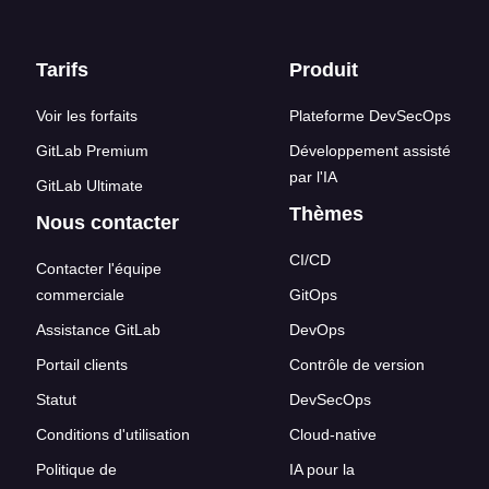
Liens en bas de page
Tarifs
Produit
Voir les forfaits
Plateforme DevSecOps
GitLab Premium
Développement assisté
par l'IA
GitLab Ultimate
Thèmes
Nous contacter
CI/CD
Contacter l'équipe
commerciale
GitOps
Assistance GitLab
DevOps
Portail clients
Contrôle de version
Statut
DevSecOps
Conditions d'utilisation
Cloud-native
Politique de
IA pour la