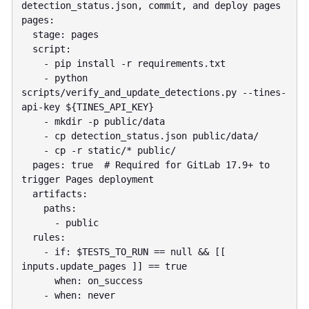
detection_status.json, commit, and deploy pages

pages:

  stage: pages

  script:

    - pip install -r requirements.txt

    - python 
scripts/verify_and_update_detections.py --tines-
api-key ${TINES_API_KEY}

    - mkdir -p public/data

    - cp detection_status.json public/data/

    - cp -r static/* public/

  pages: true  # Required for GitLab 17.9+ to 
trigger Pages deployment

  artifacts:

    paths:

      - public

  rules:

    - if: $TESTS_TO_RUN == null && [[ 
inputs.update_pages ]] == true

      when: on_success
