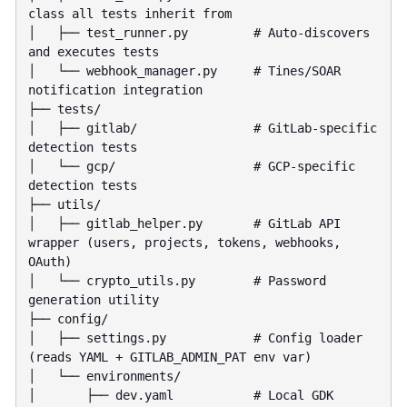
class all tests inherit from

│   ├── test_runner.py         # Auto-discovers 
and executes tests

│   └── webhook_manager.py     # Tines/SOAR 
notification integration

├── tests/

│   ├── gitlab/                # GitLab-specific 
detection tests

│   └── gcp/                   # GCP-specific 
detection tests

├── utils/

│   ├── gitlab_helper.py       # GitLab API 
wrapper (users, projects, tokens, webhooks, 
OAuth)

│   └── crypto_utils.py        # Password 
generation utility

├── config/

│   ├── settings.py            # Config loader 
(reads YAML + GITLAB_ADMIN_PAT env var)

│   └── environments/

│       ├── dev.yaml           # Local GDK 