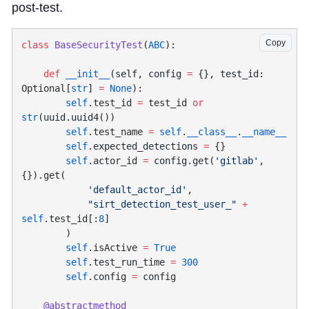
post-test.
Copy
class
 BaseSecurityTest
(
ABC
    def
 __init__
(self, config 
=
 {}, test_id: 
Optional[
str
] 
=
 None
        self
.test_id 
=
 test_id 
or
str
        self
.test_name 
=
 self
.
__class__
.
        self
.expected_detections 
=
        self
.actor_id 
=
 config.get(
'gitlab'
, 
            'default_actor_id'
            "sirt_detection_test_user_"
 +
self
.test_id[:
8
        self
.isActive 
=
        self
.test_run_time 
=
        self
.config 
=