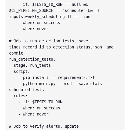
    - if: $TESTS_TO_RUN == null && 
$CI_PIPELINE_SOURCE == "schedule" && [[ 
inputs.weekly_scheduling ]] == true

      when: on_success

    - when: never

# Job to run detection tests, save 
tines_record_id to detection_status.json, and 
commit

run_detection_tests:

  stage: run_tests

  script:

    - pip install -r requirements.txt

    - python main.py --prod --save-stats --
scheduled-tests

  rules:

    - if: $TESTS_TO_RUN

      when: on_success

    - when: never

# Job to verify alerts, update 