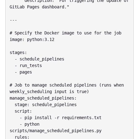
      description: "For triggering the update of 
GitLab Pages dashboard."

---

# Specify the Docker image to use for the job

image: python:3.12

stages:

  - schedule_pipelines

  - run_tests

  - pages

# Job to manage scheduled pipelines (runs when 
weekly_scheduling input is true)

manage_scheduled_pipelines:

  stage: schedule_pipelines

  script:

    - pip install -r requirements.txt

    - python 
scripts/manage_scheduled_pipelines.py

  rules:
