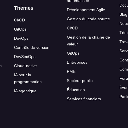
automatisée
Docu
Thèmes
Développement Agile
Blog
Gestion du code source
CI/CD
Nou
CI/CD
GitOps
Témo
Gestion de la chaîne de
DevOps
Trav
valeur
Contrôle de version
Serv
GitOps
DevSecOps
Cont
Entreprises
on
Cloud-native
Com
PME
IA pour la
For
Secteur public
programmation
Évé
Éducation
IA agentique
Part
Services financiers