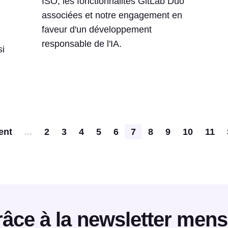
ISO, les fonctionnalités GitLab Duo
associées et notre engagement en
faveur d'un développement
responsable de l'IA.
si
Pagination
ent
...
2
3
4
5
6
7
8
9
10
11
âce à la newsletter mens