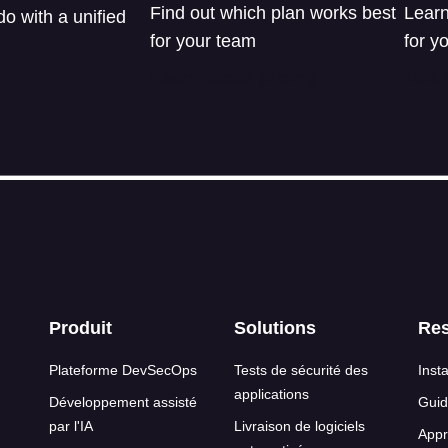
Find out which plan works best
Learn
o with a unified
for your team
for y
Learn about pricing
Talk 
s de page
Produit
Solutions
Re
Plateforme DevSecOps
Tests de sécurité des
Insta
applications
Développement assisté
Guid
par l'IA
Livraison de logiciels
Appr