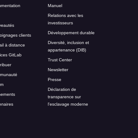
mentation
Manuel
Relations avec les
investisseurs
veautés
Développement durable
ignages clients
Diversité, inclusion et
ail à distance
appartenance (DIB)
ices GitLab
Trust Center
ribuer
Newsletter
munauté
Presse
um
Déclaration de
nements
transparence sur
enaires
l'esclavage moderne