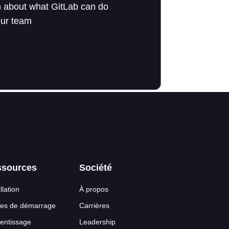
 about what GitLab can do
our team
to an expert
ssources
Société
llation
À propos
es de démarrage
Carrières
entissage
Leadership