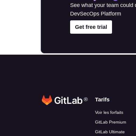
See what your team could d
DevSecOps Platform
Get free trial
®
Liens en ba
Tarifs
Voir les forfaits
GitLab Premium
GitLab Ultimate