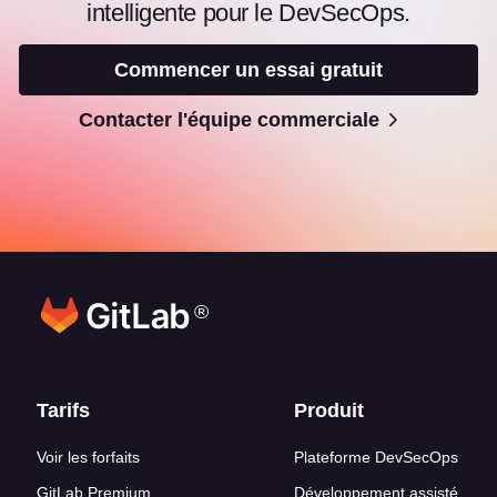
intelligente pour le DevSecOps.
Commencer un essai gratuit
Contacter l'équipe commerciale
®
Liens en bas de page
Tarifs
Produit
Voir les forfaits
Plateforme DevSecOps
GitLab Premium
Développement assisté