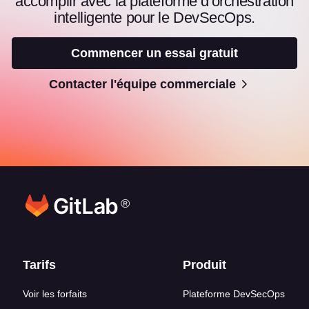
accomplir avec la plateforme d'orchestration
intelligente pour le DevSecOps.
Commencer un essai gratuit
Contacter l'équipe commerciale
®
Liens en bas de page
Tarifs
Produit
Voir les forfaits
Plateforme DevSecOps