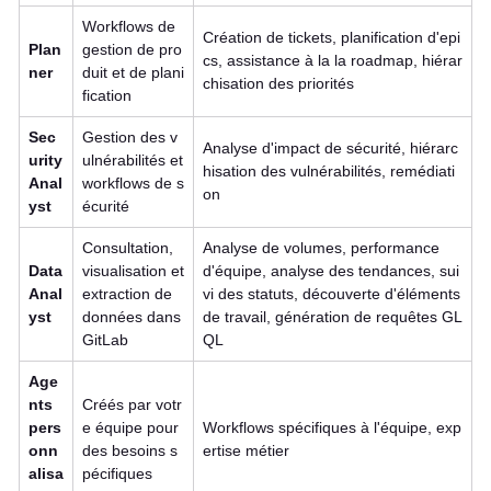
Workflows de
Création de tickets, planification d'epi
Plan
gestion de pro
cs, assistance à la la roadmap, hiérar
ner
duit et de plani
chisation des priorités
fication
Sec
Gestion des v
Analyse d'impact de sécurité, hiérarc
urity
ulnérabilités et
hisation des vulnérabilités, remédiati
Anal
workflows de s
on
yst
écurité
Consultation,
Analyse de volumes, performance
Data
visualisation et
d'équipe, analyse des tendances, sui
Anal
extraction de
vi des statuts, découverte d'éléments
yst
données dans
de travail, génération de requêtes GL
GitLab
QL
Age
nts
Créés par votr
pers
e équipe pour
Workflows spécifiques à l'équipe, exp
onn
des besoins s
ertise métier
alisa
pécifiques