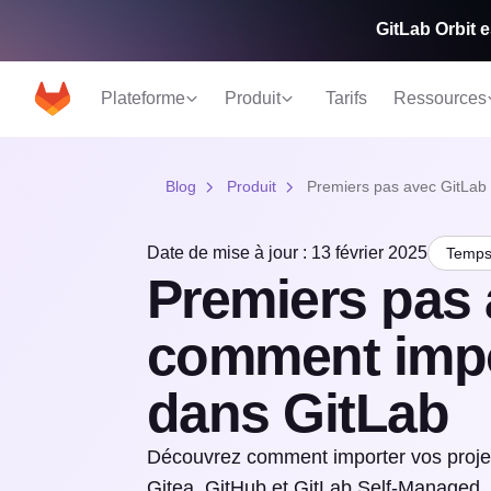
GitLab Orbit e
Plateforme
Produit
Tarifs
Ressources
Blog
Produit
Premiers pas avec GitLab 
Date de mise à jour : 13 février 2025
Temps 
Premiers pas 
comment impo
dans GitLab
Découvrez comment importer vos projet
Gitea, GitHub et GitLab Self-Managed.