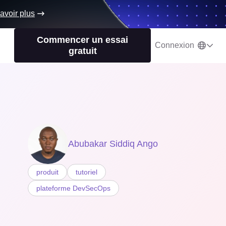
avoir plus
Commencer un essai
Connexion
gratuit
Abubakar Siddiq Ango
produit
tutoriel
plateforme DevSecOps