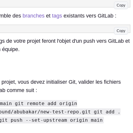
Copy
semble des
branches
et
tags
existants vers GitLab :
Copy
ags de votre projet feront l'objet d'un push vers GitLab et
 équipe.
rojet, vous devez initialiser Git, valider les fichiers
Lab comme suit :
main git remote add origin
ound/abubakar/new-test-repo.git git add .
git push --set-upstream origin main