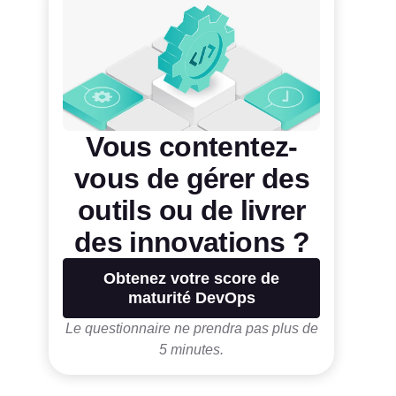
Vous contentez-
vous de gérer des
outils ou de livrer
des innovations ?
Obtenez votre score de
maturité DevOps
Le questionnaire ne prendra pas plus de
5 minutes.