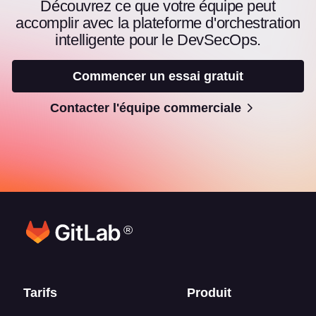
Découvrez ce que votre équipe peut
accomplir avec la plateforme d'orchestration
intelligente pour le DevSecOps.
Commencer un essai gratuit
Contacter l'équipe commerciale
®
Liens en bas de page
Tarifs
Produit