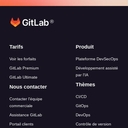
®
Liens en bas de page
Tarifs
Produit
Voir les forfaits
Plateforme DevSecOps
GitLab Premium
Développement assisté
par l'IA
GitLab Ultimate
Thèmes
Nous contacter
CI/CD
Contacter l'équipe
commerciale
GitOps
Assistance GitLab
DevOps
Portail clients
Contrôle de version