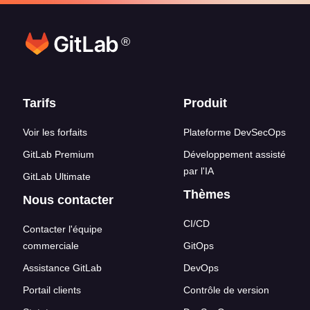
®
Liens en bas de page
Tarifs
Produit
Voir les forfaits
Plateforme DevSecOps
GitLab Premium
Développement assisté
par l'IA
GitLab Ultimate
Thèmes
Nous contacter
CI/CD
Contacter l'équipe
commerciale
GitOps
Assistance GitLab
DevOps
Portail clients
Contrôle de version