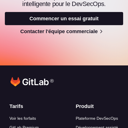
intelligente pour le DevSecOps.
Commencer un essai gratuit
Contacter l'équipe commerciale
®
Liens en bas de page
Tarifs
Produit
Voir les forfaits
Plateforme DevSecOps
GitLab Premium
Développement assisté