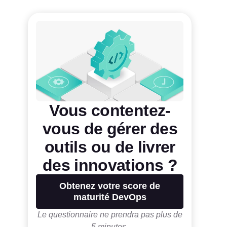
Vous contentez-
vous de gérer des
outils ou de livrer
des innovations ?
Obtenez votre score de
maturité DevOps
Le questionnaire ne prendra pas plus de
5 minutes.