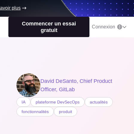
avoir plus
Commencer un essai
Connexion
gratuit
David DeSanto, Chief Product
Officer, GitLab
IA
plateforme DevSecOps
actualités
fonctionnalités
produit