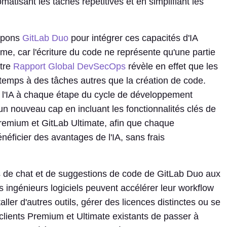
atisant les tâches répétitives et en simplifiant les
ppons
GitLab Duo
pour intégrer ces capacités d'IA
me, car l'écriture du code ne représente qu'une partie
otre
Rapport Global DevSecOps
révèle en effet que les
emps à des tâches autres que la création de code.
er l'IA à chaque étape du cycle de développement
 un nouveau cap en incluant les fonctionnalités clés de
remium et GitLab Ultimate, afin que chaque
éficier des avantages de l'IA, sans frais
tés de chat et de suggestions de code de GitLab Duo aux
s ingénieurs logiciels peuvent accélérer leur workflow
ller d'autres outils, gérer des licences distinctes ou se
 clients Premium et Ultimate existants de passer à