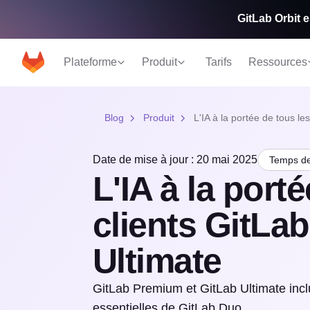
GitLab Orbit e
Plateforme
Produit
Tarifs
Ressources
Blog
Produit
L'IA à la portée de tous le
Date de mise à jour : 20 mai 2025
Temps de 
L'IA à la port
clients GitLa
Ultimate
GitLab Premium et GitLab Ultimate inclu
essentielles de GitLab Duo.