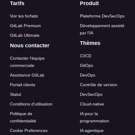
Liens en bas de page
Tarifs
Produit
Voir les forfaits
Plateforme DevSecOps
GitLab Premium
Développement assisté
par l'IA
GitLab Ultimate
Thèmes
Nous contacter
CI/CD
Contacter l'équipe
commerciale
GitOps
Assistance GitLab
DevOps
Portail clients
Contrôle de version
Statut
DevSecOps
Conditions d'utilisation
Cloud-native
Politique de
IA pour la
confidentialité
programmation
Cookie Preferences
IA agentique