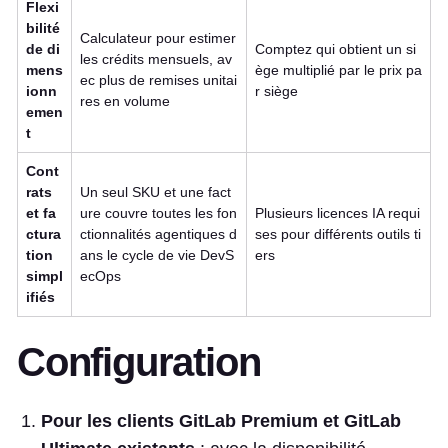
Flexi
bilité
Calculateur pour estimer
de di
Comptez qui obtient un si
les crédits mensuels, av
mens
ège multiplié par le prix pa
ec plus de remises unitai
ionn
r siège
res en volume
emen
t
Cont
rats
Un seul SKU et une fact
et fa
ure couvre toutes les fon
Plusieurs licences IA requi
ctura
ctionnalités agentiques d
ses pour différents outils ti
tion
ans le cycle de vie DevS
ers
simpl
ecOps
ifiés
Configuration
Pour les clients GitLab Premium et GitLab