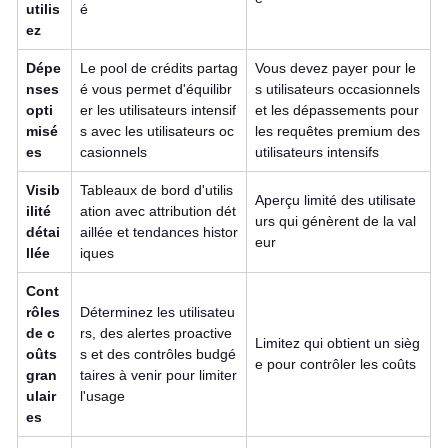
utilis
é
ez
Dépe
Le pool de crédits partag
Vous devez payer pour le
nses
é vous permet d'équilibr
s utilisateurs occasionnels
opti
er les utilisateurs intensif
et les dépassements pour
misé
s avec les utilisateurs oc
les requêtes premium des
es
casionnels
utilisateurs intensifs
Visib
Tableaux de bord d'utilis
Aperçu limité des utilisate
ilité
ation avec attribution dét
urs qui génèrent de la val
détai
aillée et tendances histor
eur
llée
iques
Cont
rôles
Déterminez les utilisateu
de c
rs, des alertes proactive
Limitez qui obtient un sièg
oûts
s et des contrôles budgé
e pour contrôler les coûts
gran
taires à venir pour limiter
ulair
l'usage
es