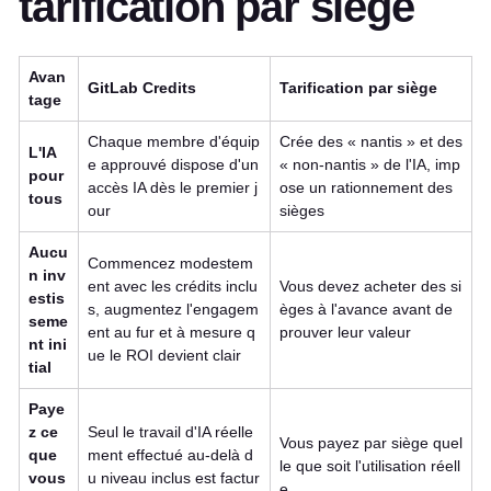
tarification par siège
Avan
GitLab Credits
Tarification par siège
tage
Chaque membre d'équip
Crée des « nantis » et des
L'IA
e approuvé dispose d'un
« non-nantis » de l'IA, imp
pour
accès IA dès le premier j
ose un rationnement des
tous
our
sièges
Aucu
Commencez modestem
n inv
ent avec les crédits inclu
Vous devez acheter des si
estis
s, augmentez l'engagem
èges à l'avance avant de
seme
ent au fur et à mesure q
prouver leur valeur
nt ini
ue le ROI devient clair
tial
Paye
z ce
Seul le travail d'IA réelle
Vous payez par siège quel
que
ment effectué au-delà d
le que soit l'utilisation réell
vous
u niveau inclus est factur
e