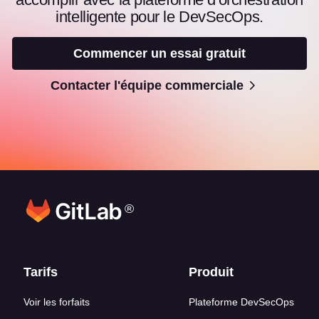
intelligente pour le DevSecOps.
Commencer un essai gratuit
Contacter l'équipe commerciale
®
Liens en bas de page
Tarifs
Produit
Voir les forfaits
Plateforme DevSecOps