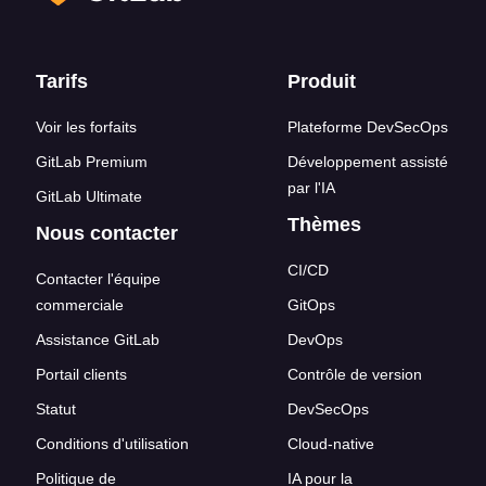
Liens en bas de page
Tarifs
Produit
Voir les forfaits
Plateforme DevSecOps
GitLab Premium
Développement assisté
par l'IA
GitLab Ultimate
Thèmes
Nous contacter
CI/CD
Contacter l'équipe
commerciale
GitOps
Assistance GitLab
DevOps
Portail clients
Contrôle de version
Statut
DevSecOps
Conditions d'utilisation
Cloud-native
Politique de
IA pour la