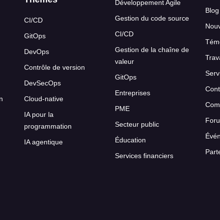
Développement Agile
Blog
Gestion du code source
CI/CD
Nou
CI/CD
GitOps
Témo
Gestion de la chaîne de
DevOps
Trav
valeur
Contrôle de version
Serv
GitOps
DevSecOps
Cont
Entreprises
on
Cloud-native
Com
PME
IA pour la
For
Secteur public
programmation
Évé
Éducation
IA agentique
Part
Services financiers