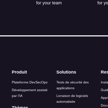
for your team
for y
Learn about pricing
Talk 
s de page
Produit
Solutions
Re
Plateforme DevSecOps
Tests de sécurité des
Insta
applications
Développement assisté
Guid
par l'IA
Livraison de logiciels
Appr
automatisée
Docu
Thèmes