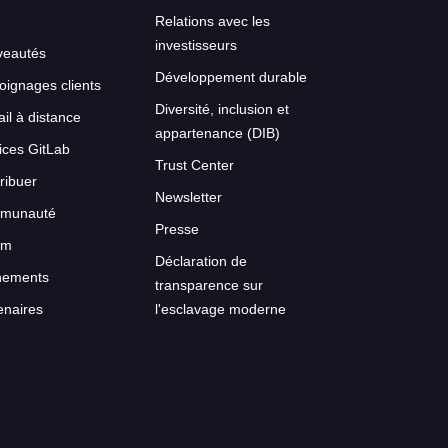
Relations avec les
investisseurs
veautés
Développement durable
ignages clients
Diversité, inclusion et
ail à distance
appartenance (DIB)
ices GitLab
Trust Center
ribuer
Newsletter
munauté
Presse
um
Déclaration de
nements
transparence sur
enaires
l'esclavage moderne