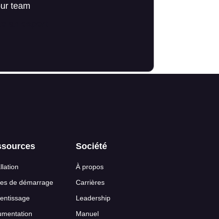
our team
to an expert
ssources
Société
llation
À propos
es de démarrage
Carrières
entissage
Leadership
mentation
Manuel