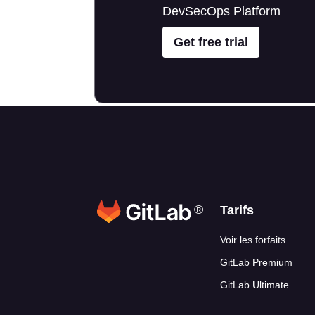
DevSecOps Platform
Get free trial
®
Liens en ba
Tarifs
Voir les forfaits
GitLab Premium
GitLab Ultimate