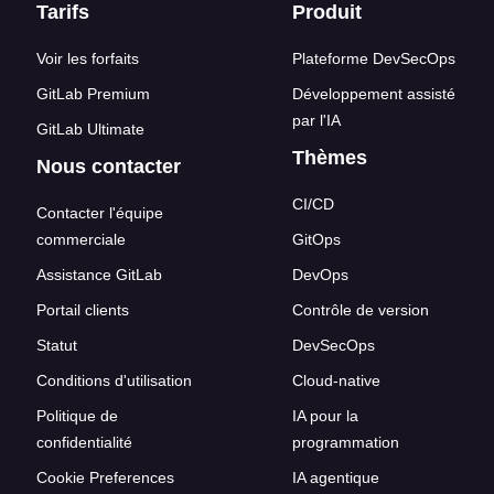
Liens en bas de page
Tarifs
Produit
Voir les forfaits
Plateforme DevSecOps
GitLab Premium
Développement assisté
par l'IA
GitLab Ultimate
Thèmes
Nous contacter
CI/CD
Contacter l'équipe
commerciale
GitOps
Assistance GitLab
DevOps
Portail clients
Contrôle de version
Statut
DevSecOps
Conditions d'utilisation
Cloud-native
Politique de
IA pour la
confidentialité
programmation
Cookie Preferences
IA agentique