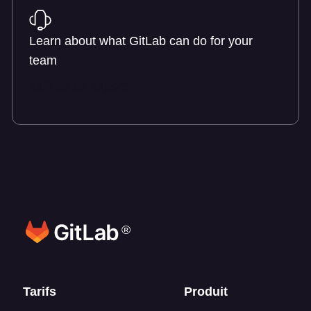
Learn about what GitLab can do for your
team
Talk to an expert
®
Liens en bas de page
Tarifs
Produit