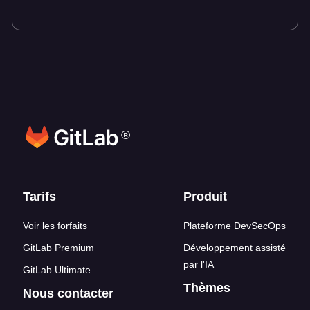
®
Liens en bas de page
Tarifs
Produit
Voir les forfaits
Plateforme DevSecOps
GitLab Premium
Développement assisté
par l'IA
GitLab Ultimate
Thèmes
Nous contacter