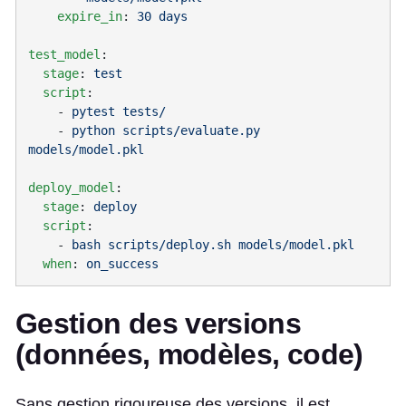
    expire_in
: 
test_model
  stage
: 
  script
    - 
    - 
python scripts/evaluate.py 
deploy_model
  stage
: 
  script
    - 
  when
: 
Gestion des versions
(données, modèles, code)
Sans gestion rigoureuse des versions, il est