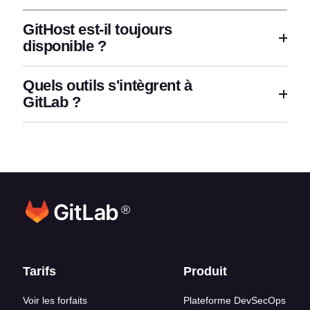
GitHost est-il toujours
disponible ?
Quels outils s'intègrent à
GitLab ?
®
Liens en bas de page
Tarifs
Produit
Voir les forfaits
Plateforme DevSecOps