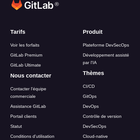
®
Liens en bas de page
Tarifs
Produit
Voir les forfaits
Plateforme DevSecOps
GitLab Premium
Développement assisté
par l'IA
GitLab Ultimate
Thèmes
Nous contacter
CI/CD
Contacter l'équipe
commerciale
GitOps
Assistance GitLab
DevOps
Portail clients
Contrôle de version
Statut
DevSecOps
Conditions d'utilisation
Cloud-native