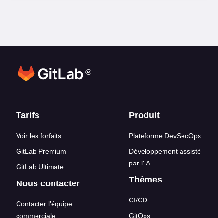
®
Liens en bas de page
Tarifs
Produit
Voir les forfaits
Plateforme DevSecOps
GitLab Premium
Développement assisté
par l'IA
GitLab Ultimate
Thèmes
Nous contacter
CI/CD
Contacter l'équipe
commerciale
GitOps