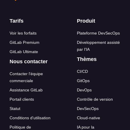
Liens en bas de page
Tarifs
Produit
Voir les forfaits
Plateforme DevSecOps
GitLab Premium
Développement assisté
par l'IA
GitLab Ultimate
Thèmes
Nous contacter
CI/CD
Contacter l'équipe
commerciale
GitOps
Assistance GitLab
DevOps
Portail clients
Contrôle de version
Statut
DevSecOps
Conditions d'utilisation
Cloud-native
Politique de
IA pour la