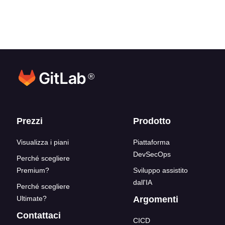
®
Link del blocco inferiore
Prezzi
Prodotto
Visualizza i piani
Piattaforma
DevSecOps
Perché scegliere
Premium?
Sviluppo assistito
dall'IA
Perché scegliere
Ultimate?
Argomenti
Contattaci
CICD