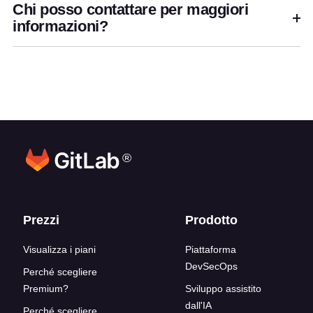
Chi posso contattare per maggiori
informazioni?
®
Link del blocco inferiore
Prezzi
Prodotto
Visualizza i piani
Piattaforma
DevSecOps
Perché scegliere
Premium?
Sviluppo assistito
dall'IA
Perché scegliere