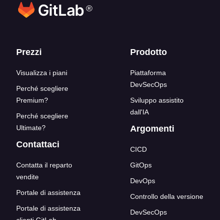
®
Link del blocco inferiore
Prezzi
Prodotto
Visualizza i piani
Piattaforma
DevSecOps
Perché scegliere
Premium?
Sviluppo assistito
dall'IA
Perché scegliere
Ultimate?
Argomenti
Contattaci
CICD
Contatta il reparto
GitOps
vendite
DevOps
Portale di assistenza
Controllo della versione
Portale di assistenza
DevSecOps