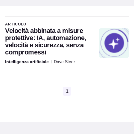
Articles written by this author
ARTICOLO
Velocità abbinata a misure
protettive: IA, automazione,
velocità e sicurezza, senza
compromessi
Intelligenza artificiale
Dave Steer
Pagination
1