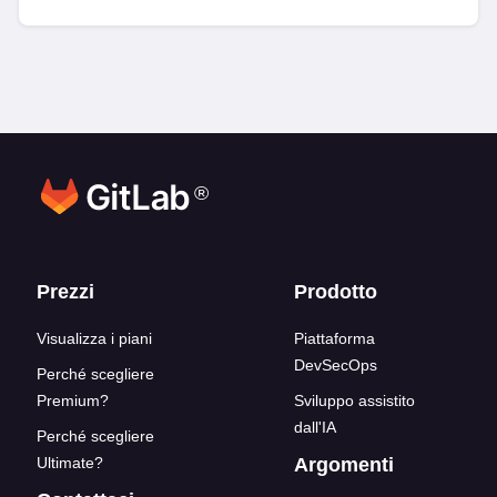
®
Link del blocco inferiore
Prezzi
Prodotto
Visualizza i piani
Piattaforma
DevSecOps
Perché scegliere
Premium?
Sviluppo assistito
dall'IA
Perché scegliere
Ultimate?
Argomenti