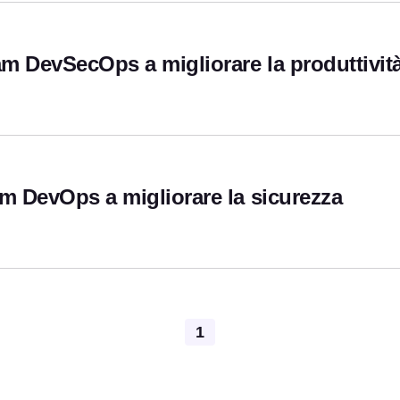
hor
eam DevSecOps a migliorare la produttivit
am DevOps a migliorare la sicurezza
Pagination
1