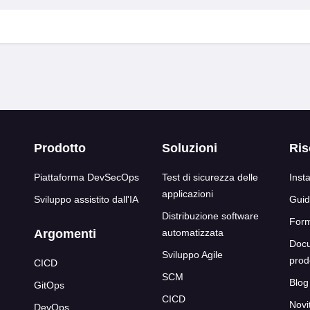
cco inferiore
Prodotto
Soluzioni
Ris
Piattaforma DevSecOps
Test di sicurezza delle
Inst
applicazioni
Sviluppo assistito dall'IA
Guid
Distribuzione software
For
Argomenti
automatizzata
Docu
Sviluppo Agile
prod
CICD
SCM
Blog
GitOps
CICD
Novi
DevOps