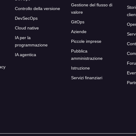
Gestione del flusso di
Stor
Controllo della versione
valore
clien
DevSecOps
GitOps
Oper
Cloud native
Aziende
Serv
IA per la
Piccole imprese
Cont
programmazione
Pubblica
Com
IA agentica
amministrazione
For
acy
Istruzione
Even
Servizi finanziari
Part