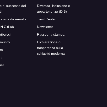
ie di successo dei
Diversità, inclusione e
ti
appartenenza (DIB)
atività da remoto
Trust Center
izi GitLab
Newsletter
ribuisci
Rassegna stampa
munity
Dichiarazione di
trasparenza sulla
um
schiavitù moderna
ti
ner